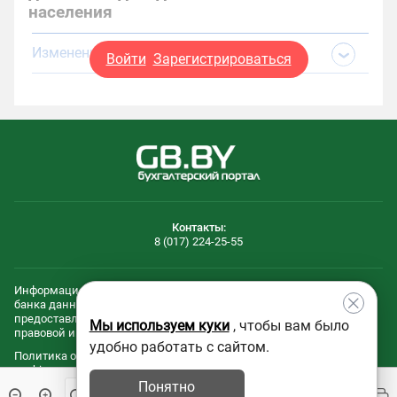
населения
Изменения и дополнения:
Войти
Зарегистрироваться
Контакты:
8 (017) 224-25-55
Информационные и технологическиe составляющие эталонного
банка данных правовой информации Республики Беларусь
предоставлены Национальным центром законодательства и
Мы используем куки
, чтобы вам было
правовой информации Республики Беларусь.
удобно работать с сайтом.
Политика обработки файлов
Политика обработки персональных
cookie
данных
Понятно