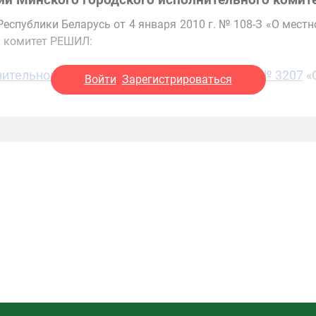
ий Минского городского исполнительного комит
Республики Беларусь от 4 января 2010 г. № 108-З «О мест
й комитет РЕШИЛ:
тельного комитета от 21 сентября 2017 г. № 3207
«
Войти
Зарегистрироваться