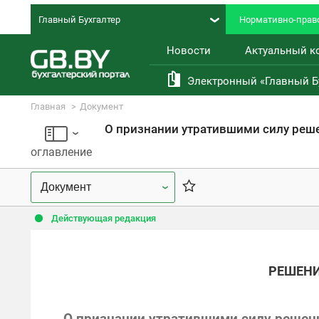
Главный Бухгалтер
Нормативно-право
Новости
Актуальный к
Электронный «Главный Б
Главная
Документ
Правовая база
О признании утратившими силу реш
оглавление
Действующая редакция
РЕШЕН