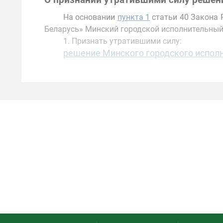
О признании утратившими силу решен
На основании
пункта 1
статьи 40 Закона 
Беларусь» Минский городской исполнительны
1. Признать утратившими силу:
решение Минского городского исполни