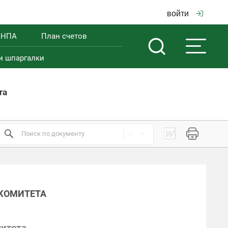
войти
 НПА
План счетов
и шпаргалки
та
 КОМИТЕТА