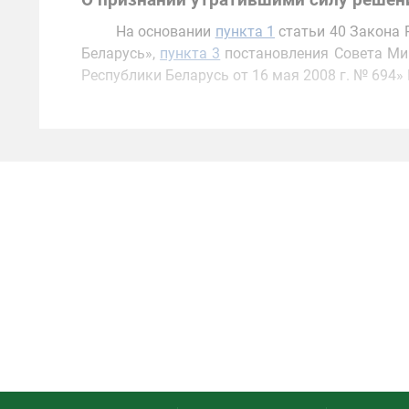
О признании утратившими силу решени
На основании
пункта 1
статьи 40 Закона 
Беларусь»,
пункта 3
постановления Совета Мин
Республики Беларусь от 16 мая 2008 г. № 694