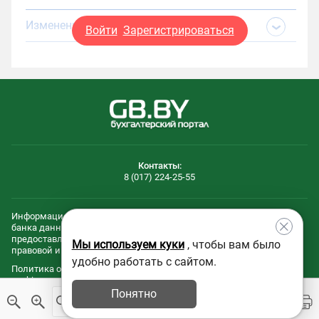
Изменения и дополнения:
Войти
Зарегистрироваться
Контакты:
8 (017) 224-25-55
Информационные и технологическиe составляющие эталонного
банка данных правовой информации Республики Беларусь
предоставлены Национальным центром законодательства и
Мы используем куки
, чтобы вам было
правовой информации Республики Беларусь.
удобно работать с сайтом.
Политика обработки файлов
Политика обработки персональных
cookie
данных
Понятно
© 2005 - 2026 ООО "Агентство Владимира Гревцова"