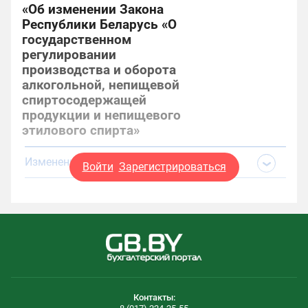
«Об изменении Закона
Республики Беларусь «О
государственном
регулировании
производства и оборота
алкогольной, непищевой
спиртосодержащей
продукции и непищевого
этилового спирта»
Изменения и дополнения:
Войти
Зарегистрироваться
Контакты: