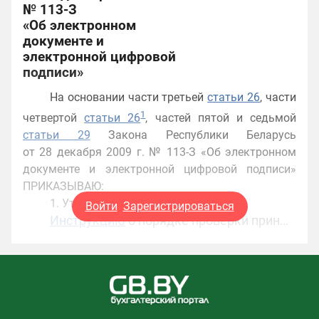
№ 113-З
«Об электронном
документе и
электронной цифровой
подписи»
На основании части третьей
статьи 26
, части
1
четвертой
статьи 26
, частей пятой и седьмой
статьи 29
Закона Республики Беларусь
от 28 декабря 2009 г. № 113-З «Об электронном
документе и электронной цифровой подписи»
ПРИКАЗЫВАЮ:
1. Утвердить:
Войти
Зарегистрироваться
Инструкцию
о порядке проверки прин…